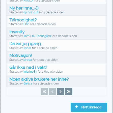
Startet av
ForStor
for
1 decade siden
Ny her inne..:-))
Startet av
spinning18
for
1 decade siden
Tålmodighet?
Startet av
Elnh
for
1 decade siden
Insanity
Startet av
Tom Erik Johnsgård
for
1 decade siden
Da var jeg igang...
Startet av
sahar
for
1 decade siden
Motivasjon!
Startet av
siroda
for
1 decade siden
Går ikke ned i vekt!
Startet av
kristine83
for
1 decade siden
Noen aktive brukere her inne?
Startet av
Gelica
for
1 decade siden
Nytt innlegg