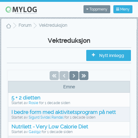
Toppmeny
Meny
Forum
Vektreduksjon
Vektreduksjon
Nytt innlegg
Emne
5 + 2 dietten
Startet av
Rosie
for
1 decade siden
I bedre form med aktivitetsprogram på nett
Startet av
Sigurd Svidal Randal
for
1 decade siden
Nutrilett - Very Low Calorie Diet
Startet av
Gast92
for
1 decade siden