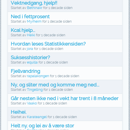
Vektnedgang, hjelp!!
Startet av
Bethinakr
for
1 decade siden
Ned i fettprosent
Startet av
Myrheim
for
1 decade siden
Kcal hjelp...
Startet av
Heiki
for
1 decade siden
Hvordan leses Statistikkensiden?
Startet av
jora
for
1 decade siden
Suksesshistorier?
Startet av
equilla
for
1 decade siden
Fjellvandring
Startet av
rapalakongen
for
1 decade siden
Ny, og sliter med og komme meg ned...
Startet av
Tingelling
for
1 decade siden
Går nesten ikke ned i vekt har trent i 8 måneder
Startet av
Vaako
for
1 decade siden
Heihei.
Startet av
Karateangel
for
1 decade siden
Helt ny. og lei av å være stor