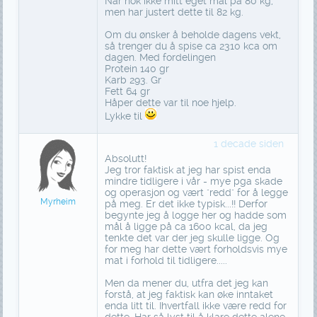
Når nok ikke mitt eget mål på 80 kg,
men har justert dette til 82 kg.
Om du ønsker å beholde dagens vekt,
så trenger du å spise ca 2310 kca om
dagen. Med fordelingen
Protein 140 gr
Karb 293. Gr
Fett 64 gr
Håper dette var til noe hjelp.
Lykke til
1 decade siden
Absolutt!
Jeg tror faktisk at jeg har spist enda
mindre tidligere i vår - mye pga skade
og operasjon og vært "redd" for å legge
Myrheim
på meg. Er det ikke typisk...!! Derfor
begynte jeg å logge her og hadde som
mål å ligge på ca 1600 kcal, da jeg
tenkte det var der jeg skulle ligge. Og
for meg har dette vært forholdsvis mye
mat i forhold til tidligere.....
Men da mener du, utfra det jeg kan
forstå, at jeg faktisk kan øke inntaket
enda litt til. Ihvertfall ikke være redd for