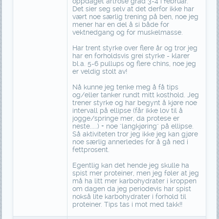
oppdaget artrose grad 3-4 i februar.
Det sier seg selv at det derfor ikke har
vært noe særlig trening på ben, noe jeg
mener har en del å si både for
vektnedgang og for muskelmasse.
Har trent styrke over flere år og tror jeg
har en forholdsvis grei styrke - klarer
bl.a. 5-6 pullups og flere chins, noe jeg
er veldig stolt av!
Nå kunne jeg tenke meg å få tips
og/eller tanker rundt mitt kosthold. Jeg
trener styrke og har begynt å kjøre noe
intervall på ellipse (får ikke lov til å
jogge/springe mer, da protese er
neste.....) + noe "langkjøring" på ellipse.
Så aktiviteten tror jeg ikke jeg kan gjøre
noe særlig annerledes for å gå ned i
fettprosent.
Egentlig kan det hende jeg skulle ha
spist mer proteiner, men jeg føler at jeg
må ha litt mer karbohydrater i kroppen
om dagen da jeg periodevis har spist
nokså lite karbohydrater i forhold til
proteiner. Tips tas i mot med takk!!