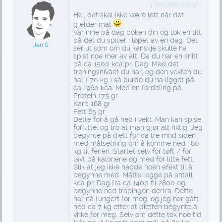
1 decade siden
Hei, det skal ikke være lett når det
gjelder mat
Var inne på dag boken din og tok en titt
på det du spiser i løpet av en dag. Det
Jan S
ser ut som om du kanskje skulle ha
spist noe mer av alt. Da du har en snitt
på ca 1500 kca pr. Dag. Med det
treningsnivået du har, og den vekten du
har ( 70 kg ) så burde du ha ligget på
ca 1960 kca. Med en fordeling på
Protein 175 gr
Karb 168 gr
Fett 65 gr
Dette for å gå ned i vekt. Man kan spise
for litte, og tro at man gjør alt riktig. Jeg
begynte på diett for ca tre mnd siden
med målsetning om å komme ned i 80
kg til ferien. Startet selv for tøft / for
lavt på kaloriene og med for litte fett.
Slik at jeg ikke hadde noen efekt til å
begynne med. Måtte legge på antall
kca pr. Dag fra ca 1400 til 2800 og
begynne ned trapingen derfra. Dette
har nå fungert for meg, og jeg har gått
ned ca 7 kg etter at dietten begynte å
virke for meg. Selv om dette tok noe tid.