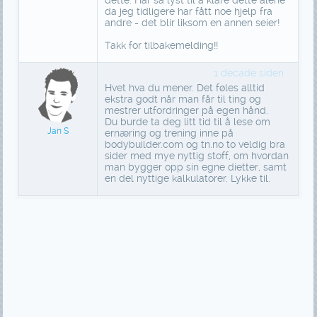
dette. Har så lyst til å klare dette alene
da jeg tidligere har fått noe hjelp fra
andre - det blir liksom en annen seier!
Takk for tilbakemelding!!
1 decade siden
Hvet hva du mener. Det føles alltid
ekstra godt når man får til ting og
mestrer utfordringer på egen hånd.
Du burde ta deg litt tid til å lese om
Jan S
ernæring og trening inne på
bodybuilder.com og tn.no to veldig bra
sider med mye nyttig stoff, om hvordan
man bygger opp sin egne dietter, samt
en del nyttige kalkulatorer. Lykke til.