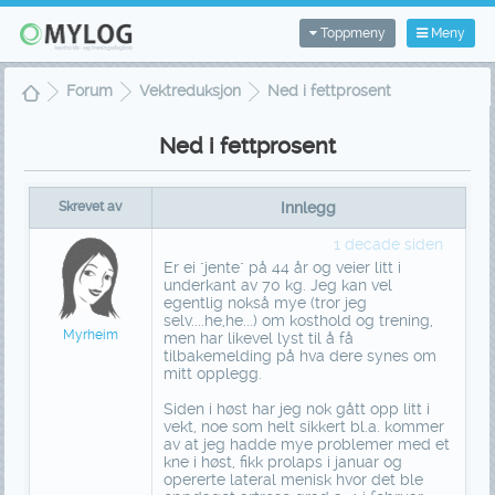
Toppmeny
Meny
Forum
Vektreduksjon
Ned i fettprosent
Ned i fettprosent
Skrevet av
Innlegg
1 decade siden
Er ei "jente" på 44 år og veier litt i
underkant av 70 kg. Jeg kan vel
egentlig nokså mye (tror jeg
selv....he,he...) om kosthold og trening,
Myrheim
men har likevel lyst til å få
tilbakemelding på hva dere synes om
mitt opplegg.
Siden i høst har jeg nok gått opp litt i
vekt, noe som helt sikkert bl.a. kommer
av at jeg hadde mye problemer med et
kne i høst, fikk prolaps i januar og
opererte lateral menisk hvor det ble