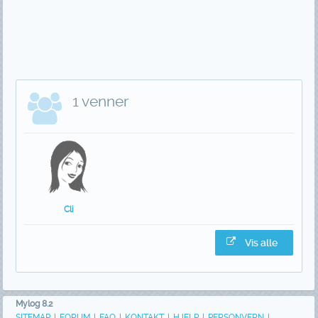
1 venner
Cli
Vis alle
Mylog 8.2
SITEMAP
|
FORUM
|
FAQ
|
KONTAKT
|
HJELP
|
PERSONVERN
|