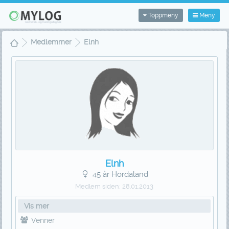
Toppmeny
Meny
Medlemmer
Elnh
Elnh
45 år Hordaland
Medlem siden:
28.01.2013
Vis mer
Venner