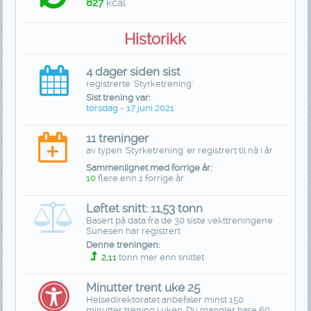
827
kcal
Historikk
4 dager siden sist
registrerte 'Styrketrening'
Sist trening var:
torsdag - 17 juni 2021
11 treninger
av typen 'Styrketrening' er registrert til nå i år
Sammenlignet med forrige år:
10
flere enn 1 forrige år
Løftet snitt: 11,53 tonn
Basert på data fra de 30 siste vekttreningene
Sunesen har registrert
Denne treningen:
2,11
tonn mer enn snittet
Minutter trent uke 25
Helsedirektoratet anbefaler minst 150
minutter trening i uken. Du mangler bare 60