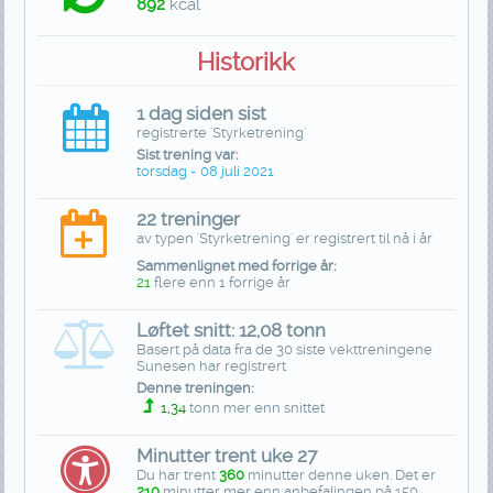
892
kcal
Historikk
1 dag siden sist
registrerte 'Styrketrening'
Sist trening var:
torsdag - 08 juli 2021
22 treninger
av typen 'Styrketrening' er registrert til nå i år
Sammenlignet med forrige år:
21
flere enn 1 forrige år
Løftet snitt: 12,08 tonn
Basert på data fra de 30 siste vekttreningene
Sunesen har registrert
Denne treningen:
1,34
tonn mer enn snittet
Minutter trent uke 27
Du har trent
360
minutter denne uken. Det er
210
minutter mer enn anbefalingen på 150