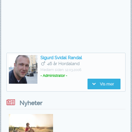
Sigurd Svidal Randal
46 år Hordaland
Medlem siden:
12.03.2006
- Administrator -
Vis mer
Nyheter