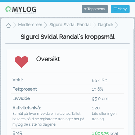
Toppmeny
Meny
Medlemmer
Sigurd Svidal Randal
Dagbok
Kroppsmål
Sigurd Svidal Randal's kroppsmål
Oversikt
Vekt:
95.2 Kg
Fettprosent
19.6%
Livvidde
95.0 cm
Aktivitetsnivå:
1,20
Et mål på hvor mye du er i aktivitet. Tallet
Lite eller ingen
baseres på dine registrerte treninger her på
trening
mylog de siste 90 dagene.
BMR:
1 895,75
kcal