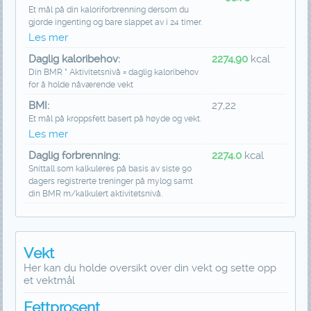
Et mål på din kaloriforbrenning dersom du
gjorde ingenting og bare slappet av i 24 timer.
Les mer
Daglig kaloribehov:
2274,90
kcal
Din BMR * Aktivitetsnivå = daglig kaloribehov
for å holde nåværende vekt
BMI:
27,22
Et mål på kroppsfett basert på høyde og vekt.
Les mer
Daglig forbrenning:
2274.0
kcal
Snittall som kalkuleres på basis av siste 90
dagers registrerte treninger på mylog samt
din BMR m/kalkulert aktivitetsnivå.
Vekt
Her kan du holde oversikt over din vekt og sette opp
et vektmål
Fettprosent