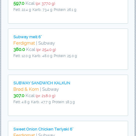
597.0
Kcal
(pr. 377.0 g)
Fett: 22.4 g
Karb.: 73.4 g
Protein: 26.1 g
Subway melt 6"
Ferdigmat
| Subway
380.0
Kcal
(pr. 254.0 g)
Fett: 12.0 g
Karb.: 48.0 g
Protein: 25.0 g
SUBWAY SANDWICH KALKUN
Brød & Korn
| Subway
307.0
Kcal
(pr. 218.0 g)
Fett: 4.8 g
Karb.: 47.7 g
Protein: 18.3 g
Sweet Onion Chicken Teriyaki 6"
Ferdigmat
| Subway