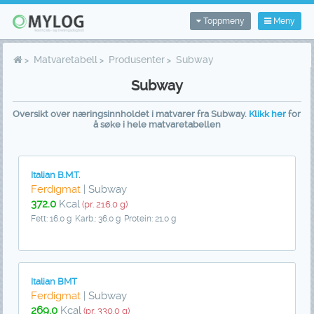
Toppmeny
Meny
Matvaretabell
Produsenter
Subway
Subway
Oversikt over næringsinnholdet i matvarer fra Subway.
Klikk her
for
å søke i hele matvaretabellen
Italian B.M.T.
Ferdigmat
| Subway
372.0
Kcal
(pr. 216.0 g)
Fett: 16.0 g
Karb.: 36.0 g
Protein: 21.0 g
Italian BMT
Ferdigmat
| Subway
269.0
Kcal
(pr. 330.0 g)