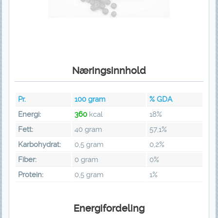
Næringsinnhold
Pr.
100
gram
% GDA
Energi:
360
kcal
18%
Fett:
40 gram
57,1%
Karbohydrat:
0,5 gram
0,2%
Fiber:
0 gram
0%
Protein:
0,5 gram
1%
Energifordeling