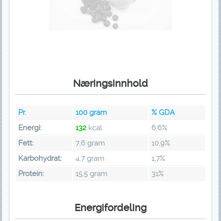
Næringsinnhold
Pr.
100
gram
% GDA
Energi:
132
kcal
6,6%
Fett:
7,6 gram
10,9%
Karbohydrat:
4,7 gram
1,7%
Protein:
15,5 gram
31%
Energifordeling