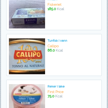
Fiskeriet
185.0
Kcal
Tunfisk i vann
Callipo
86.0
Kcal
Reker i lake
First Price
75.0
Kcal