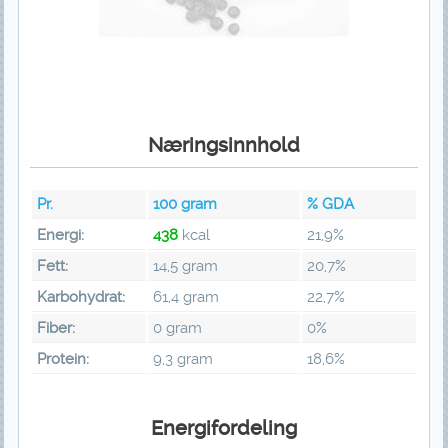
Næringsinnhold
Pr.
100
gram
% GDA
Energi:
438
kcal
21,9%
Fett:
14,5 gram
20,7%
Karbohydrat:
61,4 gram
22,7%
Fiber:
0 gram
0%
Protein:
9,3 gram
18,6%
Energifordeling