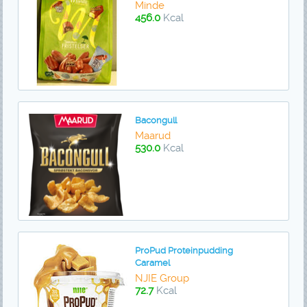
Minde
456.0
Kcal
Bacongull
Maarud
530.0
Kcal
ProPud Proteinpudding
Caramel
NJIE Group
72.7
Kcal