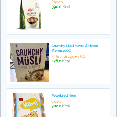
Pågen
390.0
Kcal
Crunchy Müsli Havre & Hvete
(Rema 1000)
H. & J. Brüggen KG
428.0
Kcal
Pølsebrød Nam
Coop
302.0
Kcal