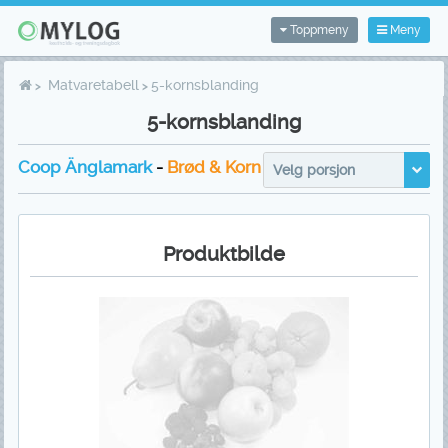
Toppmeny
Meny
Matvaretabell
5-kornsblanding
5-kornsblanding
Coop Änglamark
-
Brød & Korn
Velg porsjon
Produktbilde