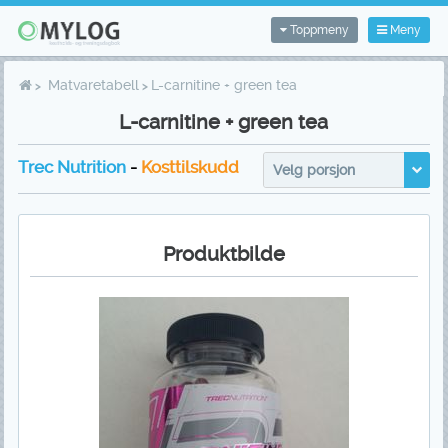
Toppmeny
Meny
Matvaretabell
L-carnitine + green tea
L-carnitine + green tea
Trec Nutrition
-
Kosttilskudd
Velg porsjon
Produktbilde