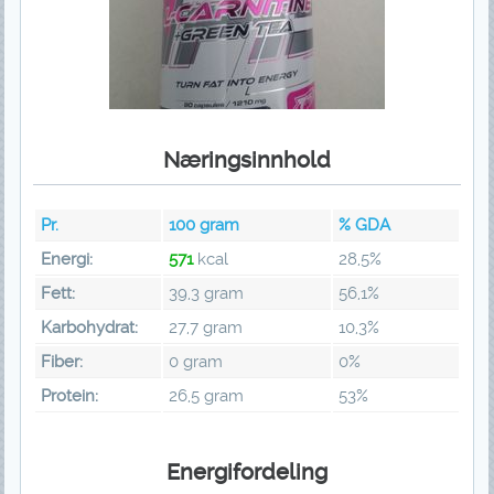
Næringsinnhold
Pr.
100
gram
% GDA
Energi:
571
kcal
28,5%
Fett:
39,3 gram
56,1%
Karbohydrat:
27,7 gram
10,3%
Fiber:
0 gram
0%
Protein:
26,5 gram
53%
Energifordeling