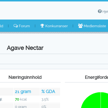
Hje
ld
Forum
Konkurranser
Medlemsliste
Agave Nectar
Næringsinnhold
Energiford
21
gram
% GDA
i:
70
kcal
3,5%
0 gram
0%