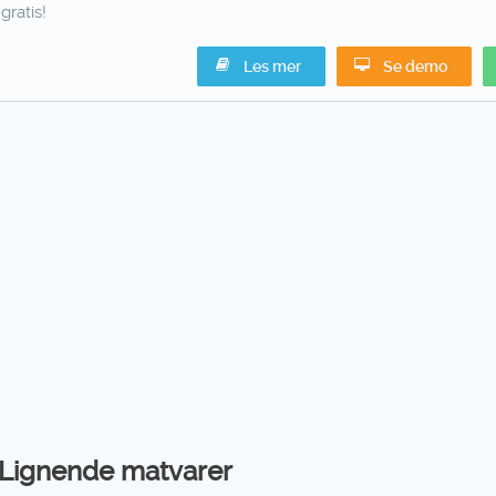
gratis!
Les mer
Se demo
Lignende matvarer