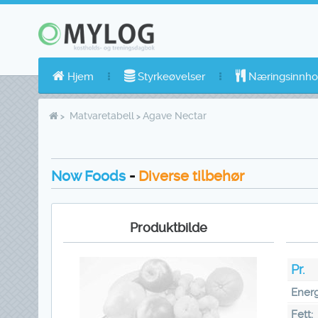
Hjem
Styrkeøvelser
Næringsinnho
Matvaretabell
Agave Nectar
Now Foods
-
Diverse tilbehør
Produktbilde
Pr.
Energ
Fett: