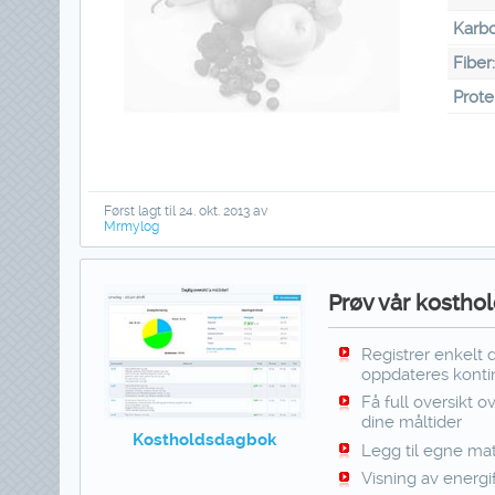
Karbo
Fiber
Prote
Først lagt til 24. okt. 2013 av
Mrmylog
Prøv vår kosthol
Registrer enkelt 
oppdateres kontin
Få full oversikt o
dine måltider
Kostholdsdagbok
Legg til egne mat
Visning av energi