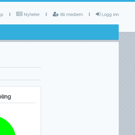
lp
Nyheter
Bli medlem
Logg inn
eling