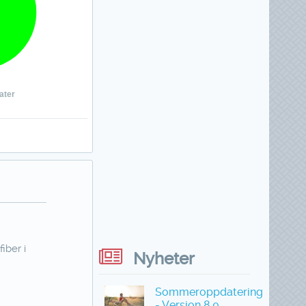
ater
iber i
Nyheter
Sommeroppdatering
- Versjon 8.0