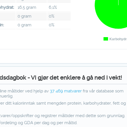
hydrat:
16,5 gram
6,1%
:
0 gram
0%
in:
0 gram
0%
Karbohydr
dsdagbok - Vi gjør det enklere å gå ned i vekt!
dine måltider ved hjelp av
37 469
matvarer
fra vår database som
uerlig.
ver ditt kaloriinntak samt mengden protein, karbohydrater, fett og f
varer/oppskrifter og registrer måltider med dette som grunnlag.
fordeling og GDA per dag og per måltid.