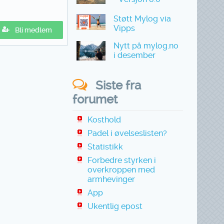
Støtt Mylog via
Vipps
Bli medlem
Nytt på mylog.no
i desember
Siste fra
forumet
Kosthold
Padel i øvelseslisten?
Statistikk
Forbedre styrken i
overkroppen med
armhevinger
App
Ukentlig epost