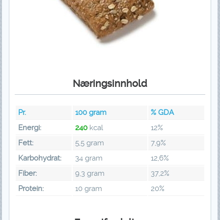
Næringsinnhold
Pr.
100
gram
% GDA
Energi:
240
kcal
12%
Fett:
5,5 gram
7,9%
Karbohydrat:
34 gram
12,6%
Fiber:
9,3 gram
37,2%
Protein:
10 gram
20%