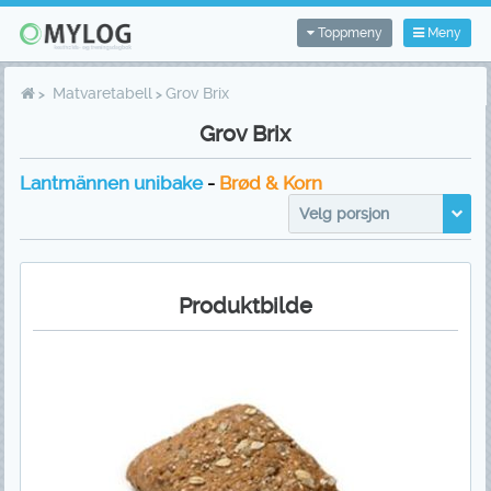
Toppmeny
Meny
Matvaretabell
Grov Brix
Grov Brix
Lantmännen unibake
-
Brød & Korn
Velg porsjon
Produktbilde