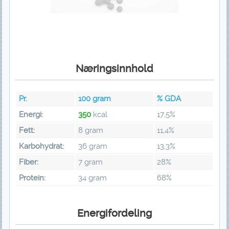
Næringsinnhold
Pr.
100
gram
% GDA
Energi:
350
kcal
17,5%
Fett:
8 gram
11,4%
Karbohydrat:
36 gram
13,3%
Fiber:
7 gram
28%
Protein:
34 gram
68%
Energifordeling