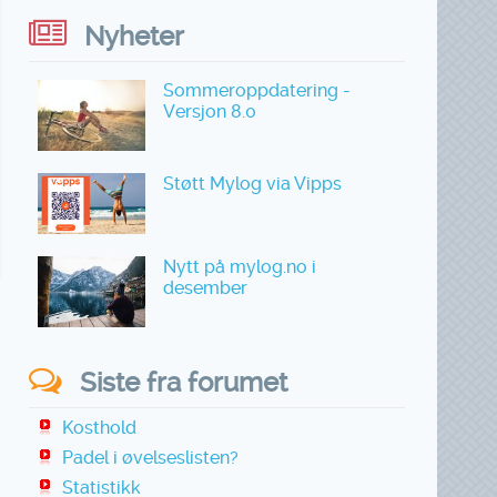
Nyheter
Sommeroppdatering -
Versjon 8.0
Støtt Mylog via Vipps
Nytt på mylog.no i
desember
Siste fra forumet
Kosthold
Padel i øvelseslisten?
Statistikk