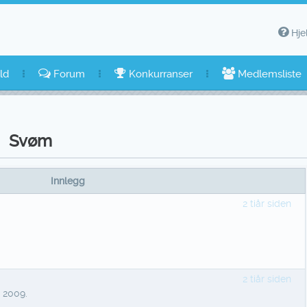
Hje
ld
Forum
Konkurranser
Medlemsliste
Svøm
Innlegg
2 tiår siden
2 tiår siden
r 2009.