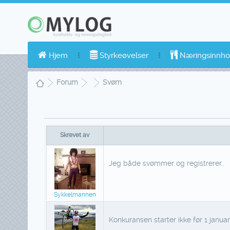
Hjem
Styrkeøvelser
Næringsinnho
Forum
Svøm
Skrevet av
Jeg både svømmer og registrerer..
Sykkelmannen
Konkuransen starter ikke før 1 janua