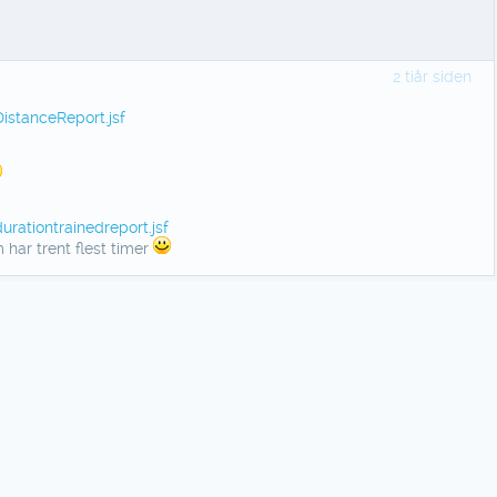
2 tiår siden
istanceReport.jsf
rationtrainedreport.jsf
har trent flest timer