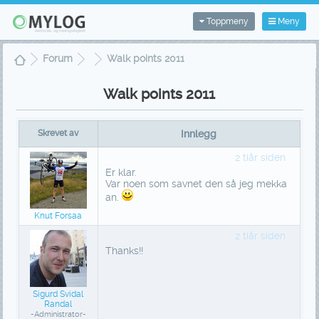
Toppmeny
Meny
Forum
Walk points 2011
Walk points 2011
Skrevet av
Innlegg
2 tiår siden
Er klar.
Var noen som savnet den så jeg mekka
an.
Knut Forsaa
2 tiår siden
Thanks!!
Sigurd Svidal
Randal
-Administrator-