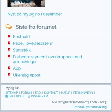
Nytt på mylog.no i desember
Siste fra forumet
Kosthold
Padel i øvelseslisten?
Statistikk
Forbedre styrken i overkroppen med
armhevinger
App
Ukentlig epost
Mylog 8.2
SITEMAP
|
FORUM
|
FAQ
|
KONTAKT
|
HJELP
|
PERSONVERN
|
FACEBOOK
|
INSTAGRAM
Alle rettigheter forbeholdt | 2006 - 2025
Randal Systemutvikling