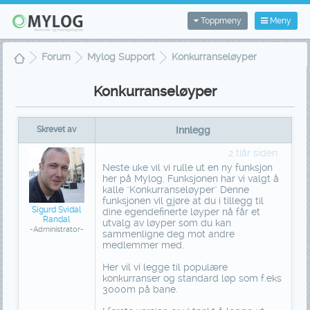
Toppmeny
Meny
Forum
Mylog Support
Konkurranseløyper
Konkurranseløyper
Skrevet av
Innlegg
2 tiår siden
Neste uke vil vi rulle ut en ny funksjon
her på Mylog. Funksjonen har vi valgt å
kalle "Konkurranseløyper" Denne
funksjonen vil gjøre at du i tillegg til
Sigurd Svidal
dine egendefinerte løyper nå får et
Randal
utvalg av løyper som du kan
-Administrator-
sammenligne deg mot andre
medlemmer med.
Her vil vi legge til populære
konkurranser og standard løp som f.eks
3000m på bane.