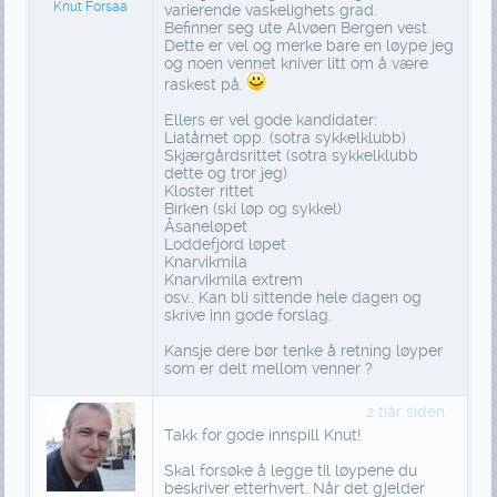
Knut Forsaa
varierende vaskelighets grad.
Befinner seg ute Alvøen Bergen vest.
Dette er vel og merke bare en løype jeg
og noen vennet kniver litt om å være
raskest på.
Ellers er vel gode kandidater:
Liatårnet opp. (sotra sykkelklubb)
Skjærgårdsrittet (sotra sykkelklubb
dette og tror jeg)
Kloster rittet
Birken (ski løp og sykkel)
Åsaneløpet
Loddefjord løpet
Knarvikmila
Knarvikmila extrem
osv.. Kan bli sittende hele dagen og
skrive inn gode forslag.
Kansje dere bør tenke å retning løyper
som er delt mellom venner ?
2 tiår siden
Takk for gode innspill Knut!
Skal forsøke å legge til løypene du
beskriver etterhvert. Når det gjelder