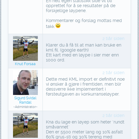
En helt egen statistikk side vil bli
opprettet for å se resultater på de
forskjellige løypene.
Kommentarer og forslag mottas med
takk
2 tiår siden
Klarer du å få til at man kan bruke en
kml fil. (google earth)
Ett kart med en løype i sier mer enn
1000 ord.
Knut Forsaa
2 tiår siden
Dette med KML import er definitivt noe
vi ønsker å gjøre i fremtiden, men blir
dessverre ikke implementert i
førsteutgaven av konkurranseløyper.
Sigurd Svidal
Randal
-Administrator-
2 tiår siden
Kna du lage en løyep som heter "rundt
småvannet"
Den er 5500 meter lang og 10% asfalt
60% grus-sti og 30% tereng med