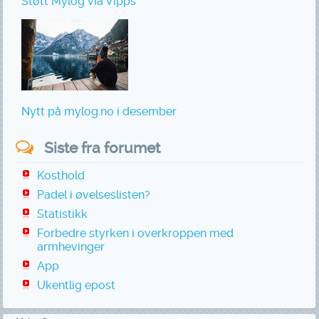
Støtt Mylog via Vipps
Nytt på mylog.no i desember
Siste fra forumet
Kosthold
Padel i øvelseslisten?
Statistikk
Forbedre styrken i overkroppen med
armhevinger
App
Ukentlig epost