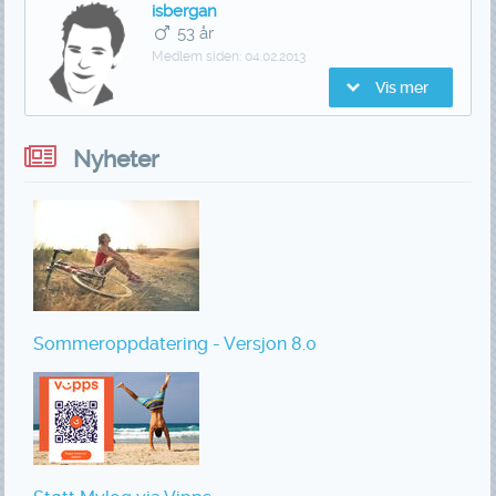
isbergan
53 år
Medlem siden:
04.02.2013
Vis mer
Nyheter
Sommeroppdatering - Versjon 8.0