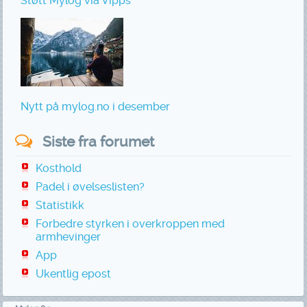
Støtt Mylog via Vipps
Nytt på mylog.no i desember
Siste fra forumet
Kosthold
Padel i øvelseslisten?
Statistikk
Forbedre styrken i overkroppen med
armhevinger
App
Ukentlig epost