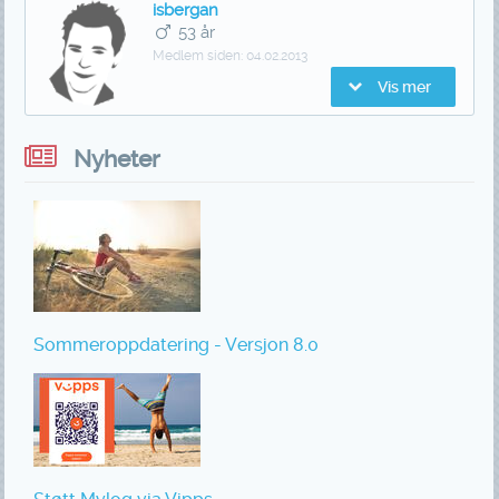
isbergan
53 år
Medlem siden:
04.02.2013
Vis mer
Nyheter
Sommeroppdatering - Versjon 8.0