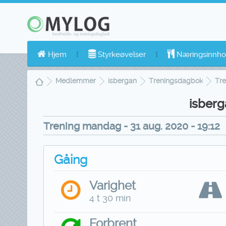
Hjem
Styrkeøvelser
Næringsinnho
Medlemmer
isbergan
Treningsdagbok
Tre
isberg
Trening mandag - 31 aug. 2020 - 19:12
Gåing
Varighet
4 t 30 min
Forbrent