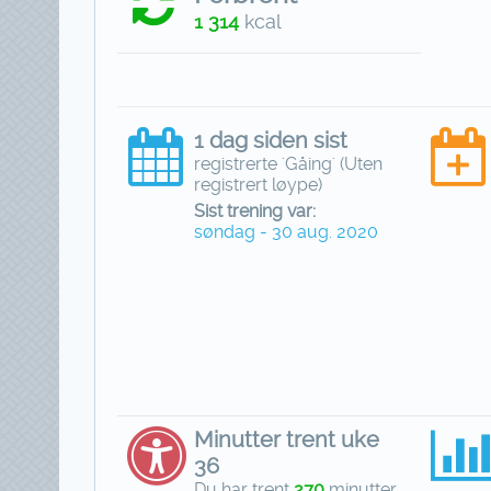
1 314
kcal
1 dag siden sist
registrerte 'Gåing' (Uten
registrert løype)
Sist trening var:
søndag - 30 aug. 2020
Minutter trent uke
36
Du har trent
270
minutter