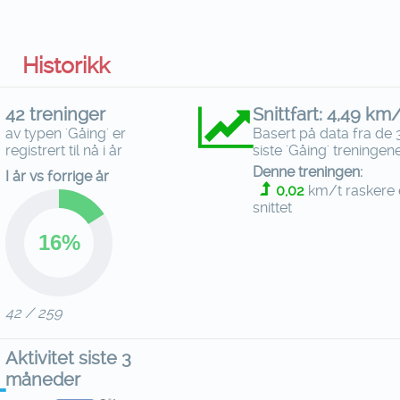
Historikk
42 treninger
Snittfart: 4,49 km
av typen 'Gåing' er
Basert på data fra de 
registrert til nå i år
siste 'Gåing' treningen
Denne treningen:
I år vs forrige år
0,02
km/t raskere
snittet
42 / 259
Aktivitet siste 3
måneder