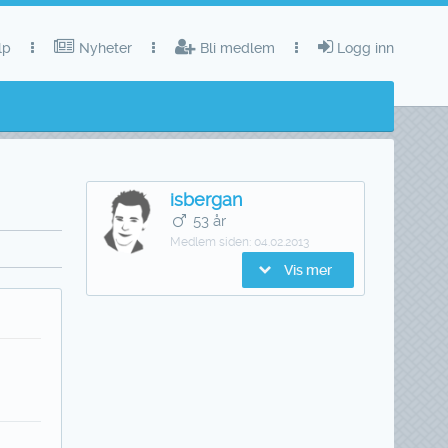
lp
Nyheter
Bli medlem
Logg inn
isbergan
53 år
Medlem siden:
04.02.2013
Vis mer