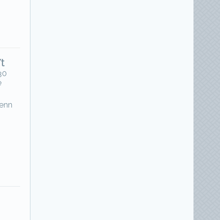
/t
30
e
 enn