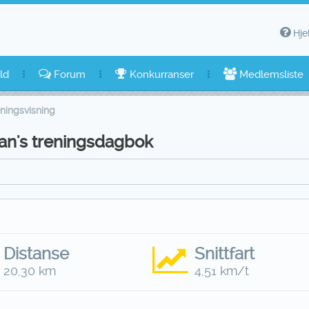
Hje
ld
Forum
Konkurranser
Medlemsliste
ningsvisning
an's treningsdagbok
Distanse
Snittfart
20,30 km
4,51 km/t