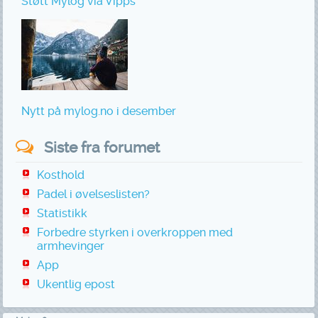
Støtt Mylog via Vipps
Nytt på mylog.no i desember
Siste fra forumet
Kosthold
Padel i øvelseslisten?
Statistikk
Forbedre styrken i overkroppen med
armhevinger
App
Ukentlig epost