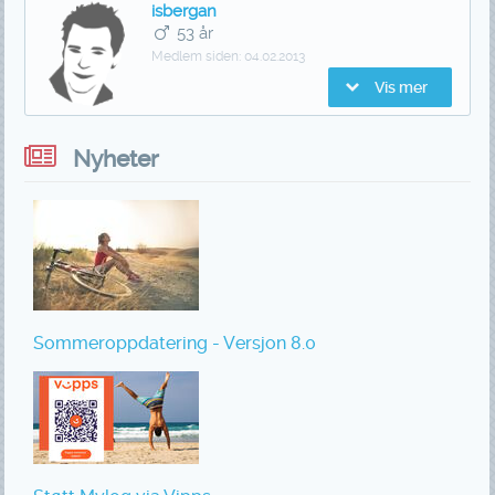
isbergan
53 år
Medlem siden:
04.02.2013
Vis mer
Nyheter
Sommeroppdatering - Versjon 8.0