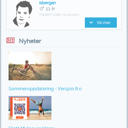
isbergan
53 år
Medlem siden:
04.02.2013
Vis mer
Nyheter
Sommeroppdatering - Versjon 8.0