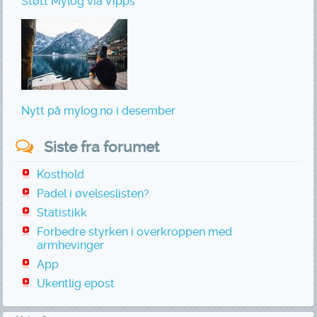
Støtt Mylog via Vipps
Nytt på mylog.no i desember
Siste fra forumet
Kosthold
Padel i øvelseslisten?
Statistikk
Forbedre styrken i overkroppen med
armhevinger
App
Ukentlig epost