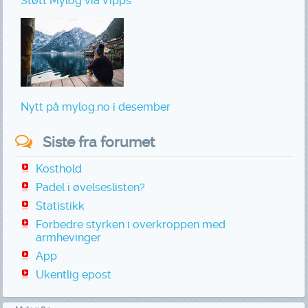
Støtt Mylog via Vipps
Nytt på mylog.no i desember
Siste fra forumet
Kosthold
Padel i øvelseslisten?
Statistikk
Forbedre styrken i overkroppen med
armhevinger
App
Ukentlig epost