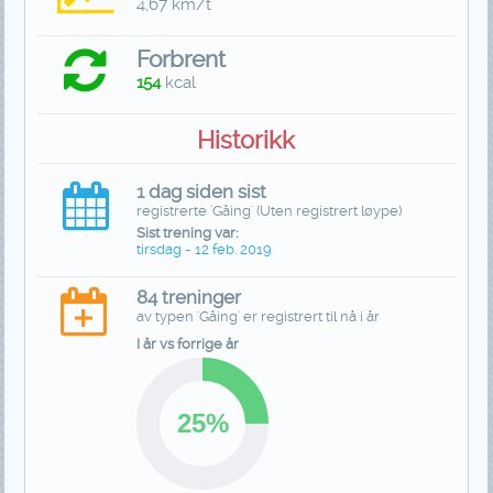
4,67 km/t
Forbrent
154
kcal
Historikk
1 dag siden sist
registrerte 'Gåing' (Uten registrert løype)
Sist trening var:
tirsdag - 12 feb. 2019
84 treninger
av typen 'Gåing' er registrert til nå i år
I år vs forrige år