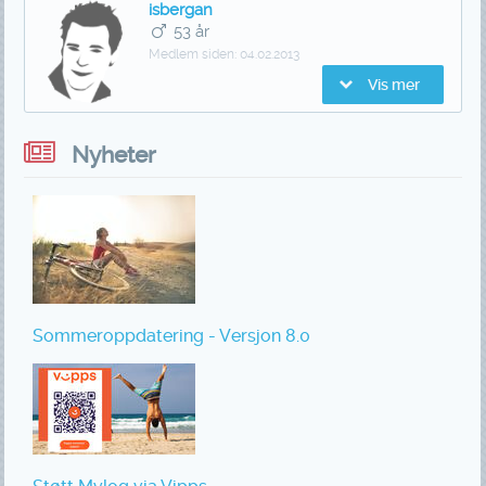
isbergan
53 år
Medlem siden:
04.02.2013
Vis mer
Nyheter
Sommeroppdatering - Versjon 8.0