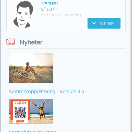
isbergan
53 år
Medlem siden:
04.02.2013
Vis mer
Nyheter
Sommeroppdatering - Versjon 8.0