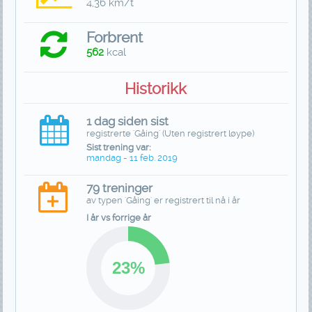
4,36 km/t
Forbrent
562
kcal
Historikk
1 dag siden sist
registrerte 'Gåing' (Uten registrert løype)
Sist trening var:
mandag - 11 feb. 2019
79 treninger
av typen 'Gåing' er registrert til nå i år
I år vs forrige år