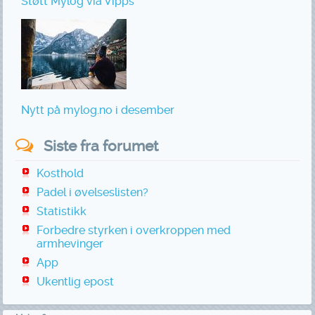
Støtt Mylog via Vipps
Nytt på mylog.no i desember
Siste fra forumet
Kosthold
Padel i øvelseslisten?
Statistikk
Forbedre styrken i overkroppen med
armhevinger
App
Ukentlig epost