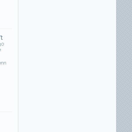
/t
30
e
enn