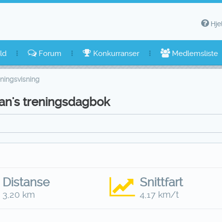
Hje
ld
Forum
Konkurranser
Medlemsliste
ningsvisning
an's treningsdagbok
Distanse
Snittfart
3,20 km
4,17 km/t