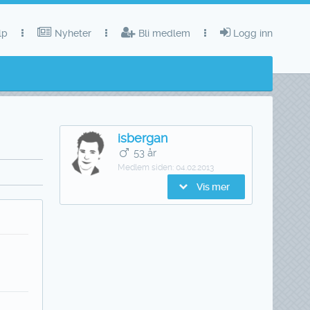
lp
Nyheter
Bli medlem
Logg inn
isbergan
53 år
Medlem siden:
04.02.2013
Vis mer