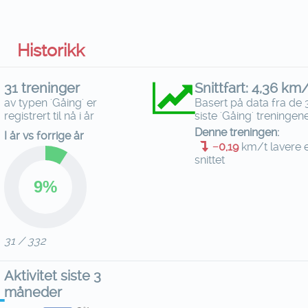
Historikk
31 treninger
Snittfart: 4,36 km
av typen 'Gåing' er
Basert på data fra de 
registrert til nå i år
siste 'Gåing' treningen
Denne treningen:
I år vs forrige år
−0,19
km/t lavere 
snittet
31 / 332
Aktivitet siste 3
måneder