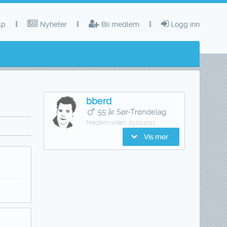
lp
Nyheter
Bli medlem
Logg inn
bberd
55 år Sør-Trøndelag
Medlem siden:
23.02.2011
Vis mer