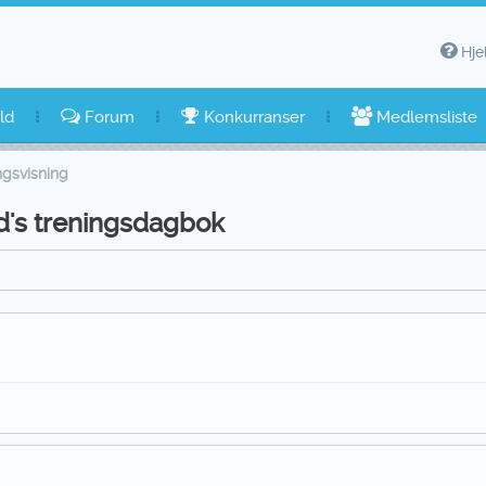
Hje
ld
Forum
Konkurranser
Medlemsliste
ngsvisning
d's treningsdagbok