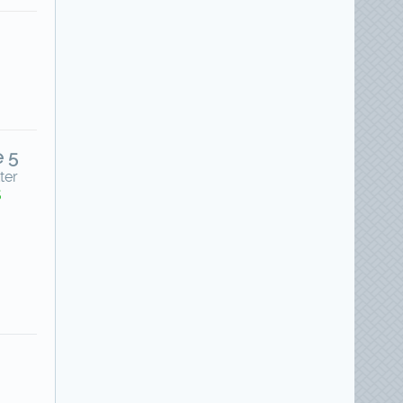
e 5
ter
5