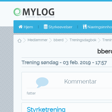
Hjem
Styrkeøvelser
Næringsinnho
Medlemmer
bberd
Treningsdagbok
Treni
bber
Trening søndag - 03 feb. 2019 - 17:57
Kommentar
føtter
Styrketrening