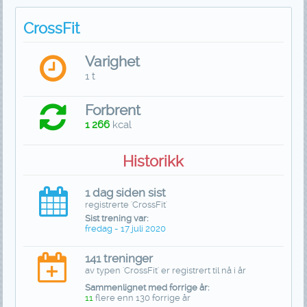
CrossFit
Varighet
1 t
Forbrent
1 266
kcal
Historikk
1 dag siden sist
registrerte 'CrossFit'
Sist trening var:
fredag - 17 juli 2020
141 treninger
av typen 'CrossFit' er registrert til nå i år
Sammenlignet med forrige år:
11
flere enn 130 forrige år