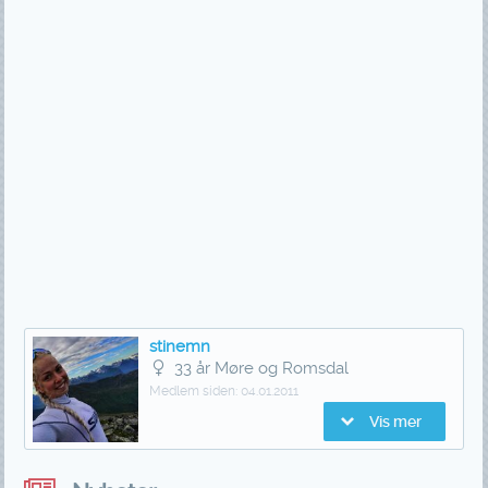
stinemn
33 år Møre og Romsdal
Medlem siden:
04.01.2011
Vis mer