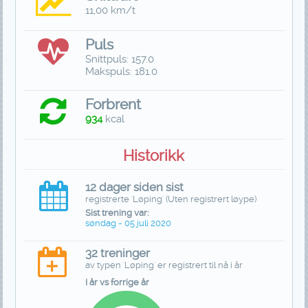
11,00 km/t
Puls
Snittpuls: 157.0
Makspuls: 181.0
Forbrent
934
kcal
Historikk
12 dager siden sist
registrerte 'Løping' (Uten registrert løype)
Sist trening var:
søndag - 05 juli 2020
32 treninger
av typen 'Løping' er registrert til nå i år
I år vs forrige år