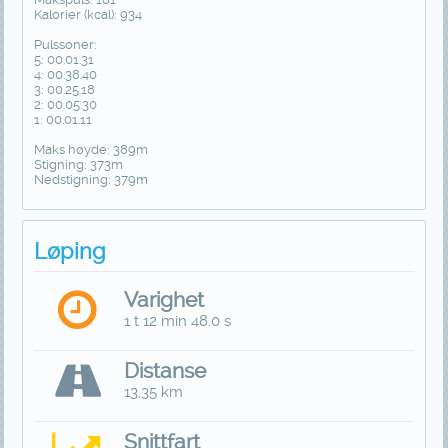
Kalorier (kcal): 934
Pulssoner:
5: 00.01.31
4: 00.38.40
3: 00.25.18
2: 00.05.30
1: 00.01.11
Maks høyde: 389m
Stigning: 373m
Nedstigning: 379m
Løping
Varighet
1 t 12 min 48.0 s
Distanse
13,35 km
Snittfart