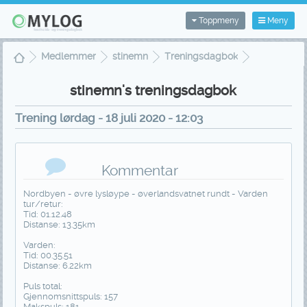
Toppmeny
Meny
Medlemmer
stinemn
Treningsdagbok
Treningsvisning
stinemn's treningsdagbok
Trening lørdag - 18 juli 2020 - 12:03
Kommentar
Nordbyen - øvre lysløype - øverlandsvatnet rundt - Varden
tur/retur:
Tid: 01.12.48
Distanse: 13.35km
Varden:
Tid: 00.35.51
Distanse: 6.22km
Puls total:
Gjennomsnittspuls: 157
Makspuls: 181