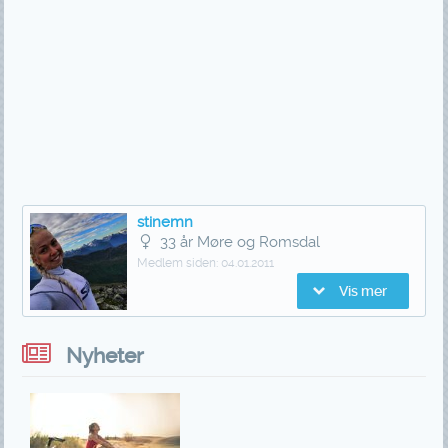
stinemn
33 år Møre og Romsdal
Medlem siden:
04.01.2011
Vis mer
Nyheter