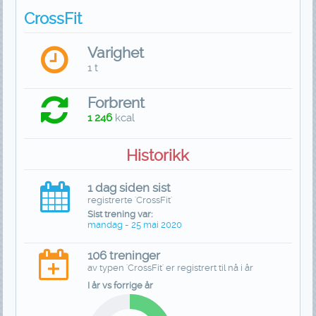
CrossFit
Varighet
1 t
Forbrent
1 246
kcal
Historikk
1 dag siden sist
registrerte 'CrossFit'
Sist trening var:
mandag - 25 mai 2020
106 treninger
av typen 'CrossFit' er registrert til nå i år
I år vs forrige år