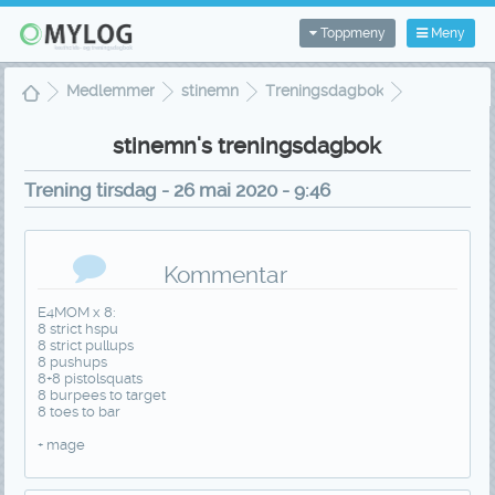
Toppmeny
Meny
Medlemmer
stinemn
Treningsdagbok
Treningsvisning
stinemn's treningsdagbok
Trening tirsdag - 26 mai 2020 - 9:46
Kommentar
E4MOM x 8:
8 strict hspu
8 strict pullups
8 pushups
8+8 pistolsquats
8 burpees to target
8 toes to bar
+ mage