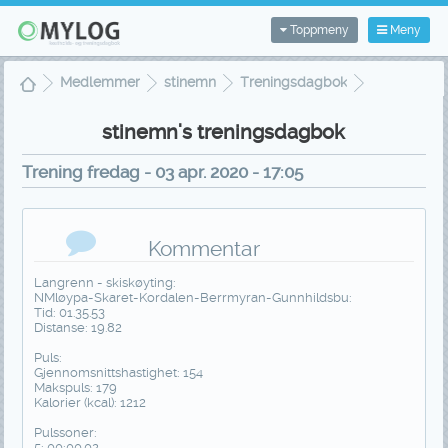
Toppmeny
Meny
Medlemmer
stinemn
Treningsdagbok
Treningsvisning
stinemn's treningsdagbok
Trening fredag - 03 apr. 2020 - 17:05
Kommentar
Langrenn - skiskøyting:
NMløypa-Skaret-Kordalen-Berrmyran-Gunnhildsbu:
Tid: 01.35.53
Distanse: 19.82
Puls:
Gjennomsnittshastighet: 154
Makspuls: 179
Kalorier (kcal): 1212
Pulssoner:
5: 00:00.02