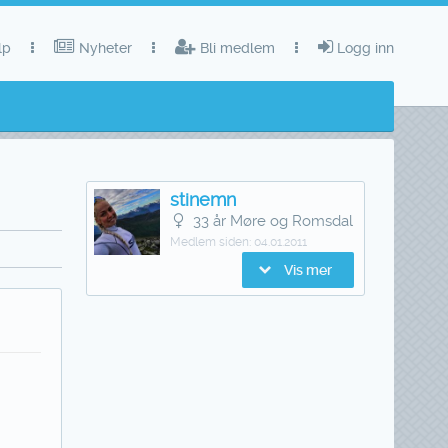
lp
Nyheter
Bli medlem
Logg inn
stinemn
33 år Møre og Romsdal
Medlem siden:
04.01.2011
Vis mer