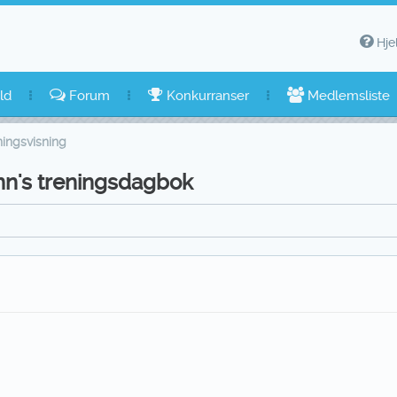
Hje
ld
Forum
Konkurranser
Medlemsliste
ingsvisning
mn's treningsdagbok