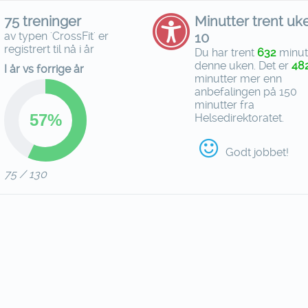
75 treninger
Minutter trent uk
av typen 'CrossFit' er
10
registrert til nå i år
Du har trent
632
minut
denne uken. Det er
48
I år vs forrige år
minutter mer enn
anbefalingen på 150
minutter fra
Helsedirektoratet.
Godt jobbet!
75 / 130