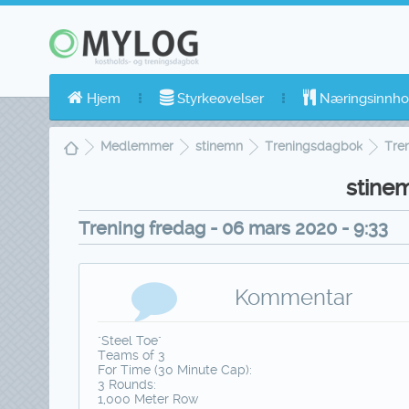
Hjem
Styrkeøvelser
Næringsinnho
Medlemmer
stinemn
Treningsdagbok
Tren
stine
Trening fredag - 06 mars 2020 - 9:33
Kommentar
"Steel Toe"
Teams of 3
For Time (30 Minute Cap):
3 Rounds:
1,000 Meter Row