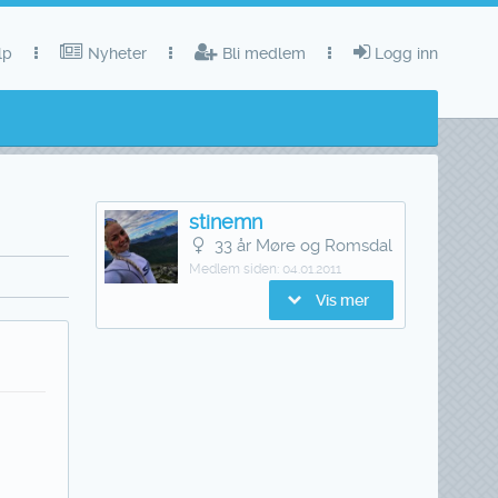
lp
Nyheter
Bli medlem
Logg inn
stinemn
33 år Møre og Romsdal
Medlem siden:
04.01.2011
Vis mer