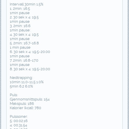
Intervall 30min 1.5%
1. 2min: 16.5
1min pause
2. 30 sek x 4: 19.5
1min pause
3. 2min: 16.6
1min pause:
4. 30 sek x 4: 19.5
1min pause
5. 2min: 16.7-16.8
1 min pause
6. 30 sek x 4: 19.5-20.00
1min pause
7. 2min: 16.8-17.0
1min pause
8. 30 sek x 4: 19.5-20.00
Nedtrapping:
10min 11.0-11.5 1.0%
5min 6.2 6.0%
Puls:
Gjennomsnittspuls: 154
Makspuls: 186
Kalorier (kcal): 780
Pulssoner:
5: 00.02.16
4: 00.31.54