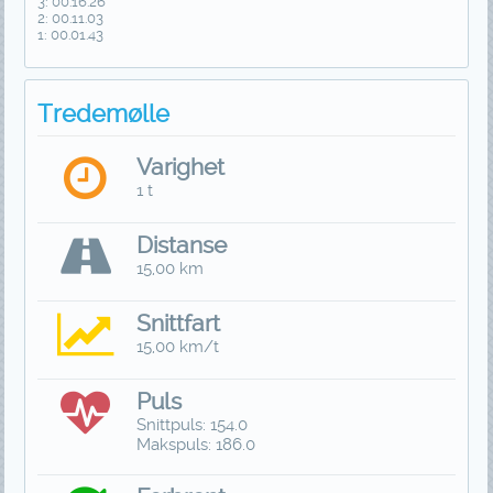
3: 00.16.26
2: 00.11.03
1: 00.01.43
Tredemølle
Varighet
1 t
Distanse
15,00 km
Snittfart
15,00 km/t
Puls
Snittpuls: 154.0
Makspuls: 186.0