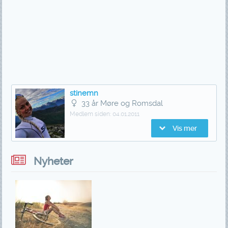
stinemn
33 år Møre og Romsdal
Medlem siden:
04.01.2011
Vis mer
Nyheter