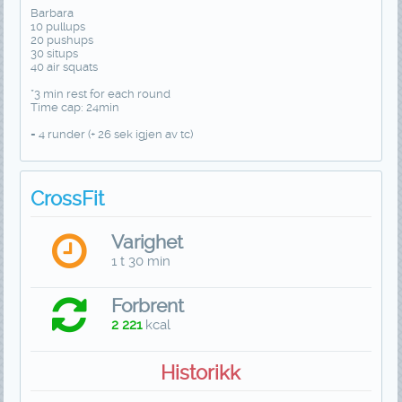
Barbara
10 pullups
20 pushups
30 situps
40 air squats
*3 min rest for each round
Time cap: 24min
= 4 runder (+ 26 sek igjen av tc)
CrossFit
Varighet
1 t 30 min
Forbrent
2 221
kcal
Historikk