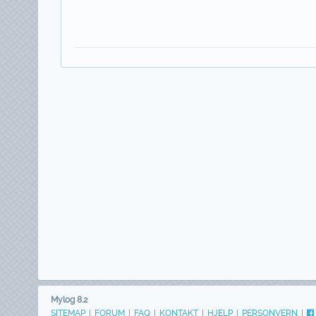
Mylog 8.2
SITEMAP
|
FORUM
|
FAQ
|
KONTAKT
|
HJELP
|
PERSONVERN
|