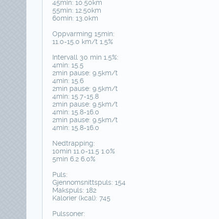
45min: 10.50km
55min: 12.50km
60min: 13.0km
Oppvarming 15min:
11.0-15.0 km/t 1.5%
Intervall 30 min 1.5%:
4min: 15.5
2min pause: 9.5km/t
4min: 15.6
2min pause: 9.5km/t
4min: 15.7-15.8
2min pause: 9.5km/t
4min: 15.8-16.0
2min pause: 9.5km/t
4min: 15.8-16.0
Nedtrapping:
10min 11.0-11.5 1.0%
5min 6.2 6.0%
Puls:
Gjennomsnittspuls: 154
Makspuls: 182
Kalorier (kcal): 745
Pulssoner: