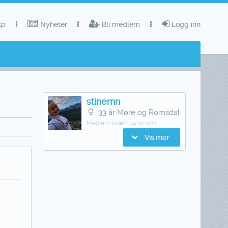
lp
Nyheter
Bli medlem
Logg inn
stinemn
33 år Møre og Romsdal
Medlem siden:
04.01.2011
Vis mer