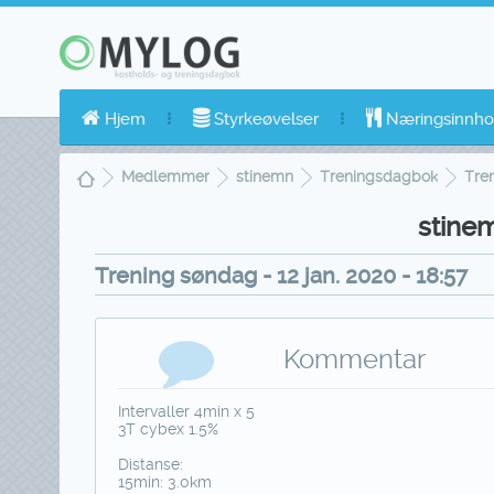
Hjem
Styrkeøvelser
Næringsinnho
Medlemmer
stinemn
Treningsdagbok
Tren
stine
Trening søndag - 12 jan. 2020 - 18:57
Kommentar
Intervaller 4min x 5
3T cybex 1.5%
Distanse:
15min: 3.0km