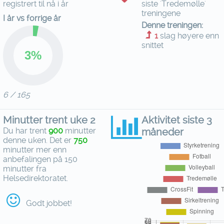
registrert til nå i år
siste 'Tredemølle'
treningene
I år vs forrige år
Denne treningen:
1
slag høyere enn
snittet
6 / 165
Minutter trent uke 2
Aktivitet siste 3
Du har trent
900
minutter
måneder
denne uken. Det er
750
minutter mer enn
anbefalingen på 150
minutter fra
Helsedirektoratet.
Godt jobbet!