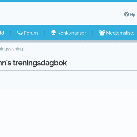
Hje
ld
Forum
Konkurranser
Medlemsliste
ingsvisning
mn's treningsdagbok