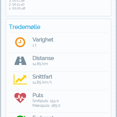
3: 00.17.36
2: 00.11.40
1: 00.00.48
Tredemølle
Varighet
1 t
Distanse
14,85 km
Snittfart
14,85 km/t
Puls
Snittpuls: 154.0
Makspuls: 185.0