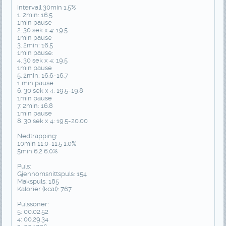
Intervall 30min 1.5%
1. 2min: 16.5
1min pause
2. 30 sek x 4: 19.5
1min pause
3. 2min: 16.5
1min pause:
4. 30 sek x 4: 19.5
1min pause
5. 2min: 16.6-16.7
1 min pause
6. 30 sek x 4: 19.5-19.8
1min pause
7. 2min: 16.8
1min pause
8. 30 sek x 4: 19.5-20.00
Nedtrapping:
10min 11.0-11.5 1.0%
5min 6.2 6.0%
Puls:
Gjennomsnittspuls: 154
Makspuls: 185
Kalorier (kcal): 767
Pulssoner:
5: 00.02.52
4: 00.29.34