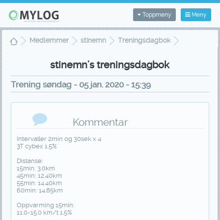
Toppmeny
Meny
Medlemmer
stinemn
Treningsdagbok
Treningsvisning
stinemn's treningsdagbok
Trening søndag - 05 jan. 2020 - 15:39
Kommentar
Intervaller 2min og 30sek x 4
3T cybex 1.5%
Distanse:
15min: 3.0km
45min: 12.40km
55min: 14.40km
60min: 14.85km
Oppvarming 15min:
11.0-15.0 km/t 1.5%