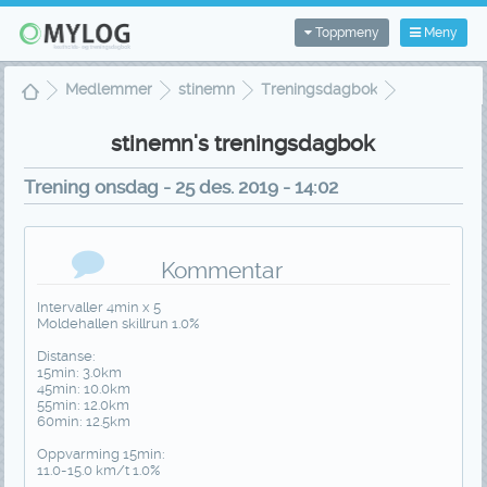
Toppmeny
Meny
Medlemmer
stinemn
Treningsdagbok
Treningsvisning
stinemn's treningsdagbok
Trening onsdag - 25 des. 2019 - 14:02
Kommentar
Intervaller 4min x 5
Moldehallen skillrun 1.0%
Distanse:
15min: 3.0km
45min: 10.0km
55min: 12.0km
60min: 12.5km
Oppvarming 15min:
11.0-15.0 km/t 1.0%