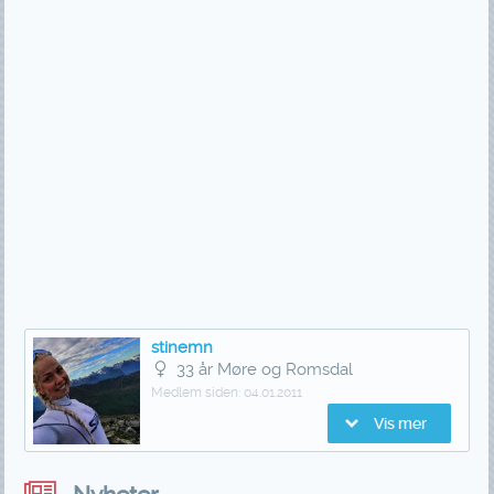
stinemn
33 år Møre og Romsdal
Medlem siden:
04.01.2011
Vis mer