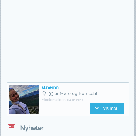
stinemn
33 år Møre og Romsdal
Medlem siden:
04.01.2011
Vis mer
Nyheter