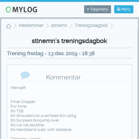
Toppmeny
Meny
Medlemmer
stinemn
Treningsdagbok
Treningsvisning
stinemn's treningsdagbok
Trening fredag - 13 des. 2019 - 18:38
Kommentar
Markløft
Final Chipper
For time:
60 T2B
60 shoulders to overhead 60/40kg
60 burpees boxjump over
60/40 cal ass.bike
60 handstand walk with obstacle
Timecap: 12 min