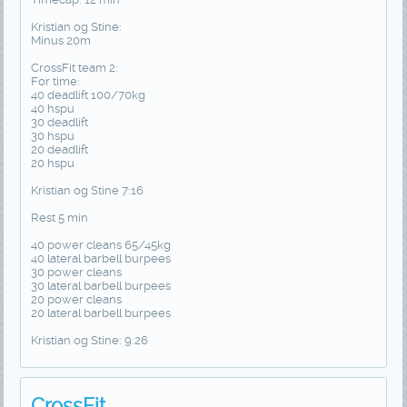
Kristian og Stine:
Minus 20m
CrossFit team 2:
For time:
40 deadlift 100/70kg
40 hspu
30 deadlift
30 hspu
20 deadlift
20 hspu
Kristian og Stine 7:16
Rest 5 min
40 power cleans 65/45kg
40 lateral barbell burpees
30 power cleans
30 lateral barbell burpees
20 power cleans
20 lateral barbell burpees
Kristian og Stine: 9:26
CrossFit