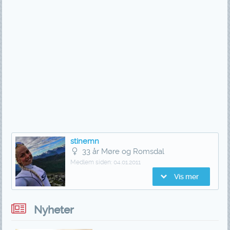
stinemn
33 år Møre og Romsdal
Medlem siden:
04.01.2011
Vis mer
Nyheter