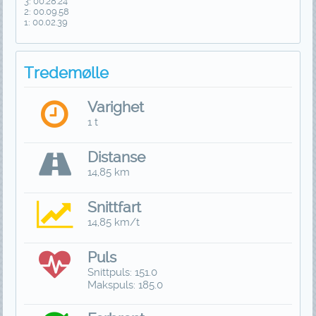
3: 00.28.24
2: 00.09.58
1: 00.02.39
Tredemølle
Varighet
1 t
Distanse
14,85 km
Snittfart
14,85 km/t
Puls
Snittpuls: 151.0
Makspuls: 185.0