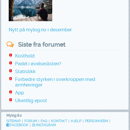
Nytt på mylog.no i desember
Siste fra forumet
Kosthold
Padel i øvelseslisten?
Statistikk
Forbedre styrken i overkroppen med
armhevinger
App
Ukentlig epost
Mylog 8.2
SITEMAP
|
FORUM
|
FAQ
|
KONTAKT
|
HJELP
|
PERSONVERN
|
FACEBOOK
|
INSTAGRAM