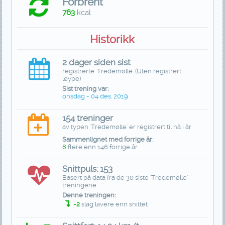
Forbrent
763
kcal
Historikk
2 dager siden sist
registrerte 'Tredemølle' (Uten registrert
løype)
Sist trening var:
onsdag - 04 des. 2019
154 treninger
av typen 'Tredemølle' er registrert til nå i år
Sammenlignet med forrige år:
8
flere enn 146 forrige år
Snittpuls: 153
Basert på data fra de 30 siste 'Tredemølle'
treningene
Denne treningen:
-2
slag lavere enn snittet