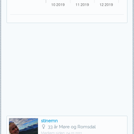
stinemn
33 år Møre og Romsdal
Medlem siden:
04.01.2011