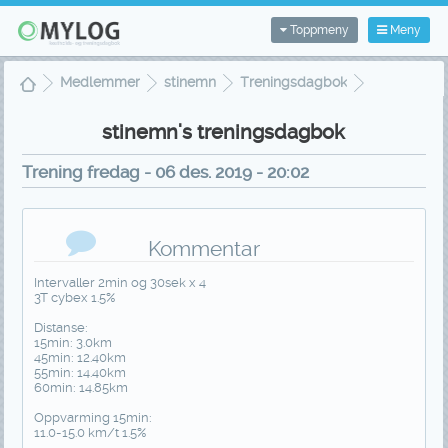
Toppmeny
Meny
Medlemmer
stinemn
Treningsdagbok
Treningsvisning
stinemn's treningsdagbok
Trening fredag - 06 des. 2019 - 20:02
Kommentar
Intervaller 2min og 30sek x 4
3T cybex 1.5%
Distanse:
15min: 3.0km
45min: 12.40km
55min: 14.40km
60min: 14.85km
Oppvarming 15min:
11.0-15.0 km/t 1.5%