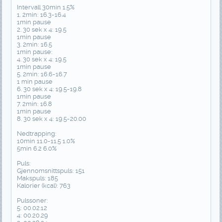
Intervall 30min 1.5%
1. 2min: 16.3-16.4
1min pause
2. 30 sek x 4: 19.5
1min pause
3. 2min: 16.5
1min pause:
4. 30 sek x 4: 19.5
1min pause
5. 2min: 16.6-16.7
1 min pause
6. 30 sek x 4: 19.5-19.8
1min pause
7. 2min: 16.8
1min pause
8. 30 sek x 4: 19.5-20.00
Nedtrapping:
10min 11.0-11.5 1.0%
5min 6.2 6.0%
Puls:
Gjennomsnittspuls: 151
Makspuls: 185
Kalorier (kcal): 763
Pulssoner:
5: 00.02.12
4: 00.20.29