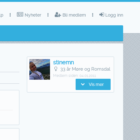
lp
Nyheter
Bli medlem
Logg inn
stinemn
33 år Møre og Romsdal
Medlem siden:
04.01.2011
Vis mer