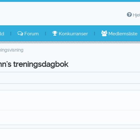
Hje
ld
Forum
Konkurranser
Medlemsliste
ingsvisning
mn's treningsdagbok