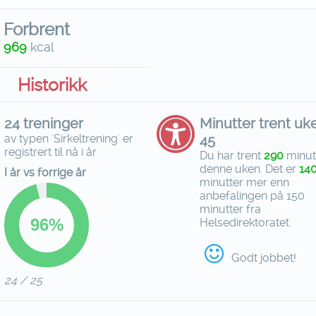
Forbrent
969
kcal
Historikk
24 treninger
Minutter trent uk
av typen 'Sirkeltrening' er
45
registrert til nå i år
Du har trent
290
minut
denne uken. Det er
14
I år vs forrige år
minutter mer enn
anbefalingen på 150
minutter fra
Helsedirektoratet.
Godt jobbet!
24 / 25