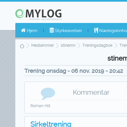
Hjem
Styrkeøvelser
Næringsinnho
Medlemmer
stinemn
Treningsdagbok
Tren
stine
Trening onsdag - 06 nov. 2019 - 20:42
Kommentar
Roman Hiit
Sirkeltrening