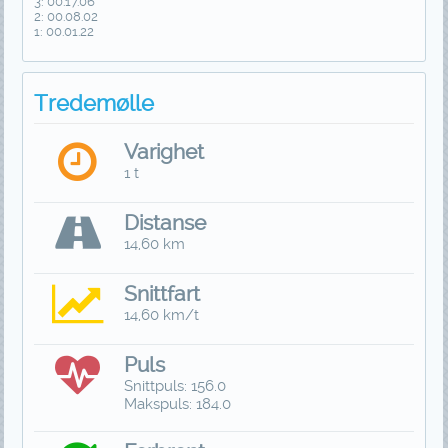
3: 00.17.06
2: 00.08.02
1: 00.01.22
Tredemølle
Varighet
1 t
Distanse
14,60 km
Snittfart
14,60 km/t
Puls
Snittpuls: 156.0
Makspuls: 184.0