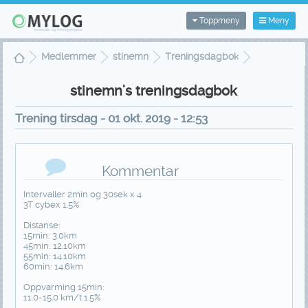
Toppmeny
Meny
Medlemmer
stinemn
Treningsdagbok
Treningsvisning
stinemn's treningsdagbok
Trening tirsdag - 01 okt. 2019 - 12:53
Kommentar
Intervaller 2min og 30sek x 4
3T cybex 1.5%
Distanse:
15min: 3.0km
45min: 12.10km
55min: 14.10km
60min: 14.6km
Oppvarming 15min:
11.0-15.0 km/t 1.5%