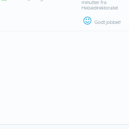
minutter fra
Helsedirektoratet.
Godt jobbet!