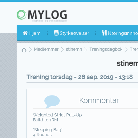
Hjem
Styrkeøvelser
Næringsinnho
Medlemmer
stinemn
Treningsdagbok
Tren
stine
Trening torsdag - 26 sep. 2019 - 13:18
Kommentar
Weighted Strict Pull-Up
Build to 1RM
"Sleeping Bag"
4 Rounds: