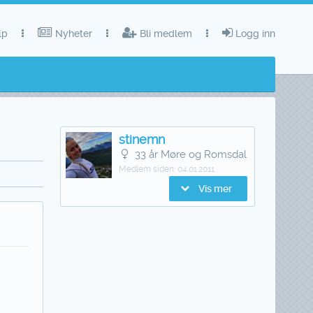
lp
Nyheter
Bli medlem
Logg inn
stinemn
33 år Møre og Romsdal
Medlem siden:
04.01.2011
Vis mer