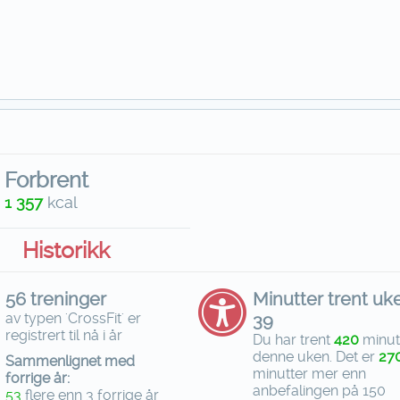
Forbrent
1 357
kcal
Historikk
56 treninger
Minutter trent uk
av typen 'CrossFit' er
39
registrert til nå i år
Du har trent
420
minut
denne uken. Det er
27
Sammenlignet med
minutter mer enn
forrige år:
anbefalingen på 150
53
flere enn 3 forrige år