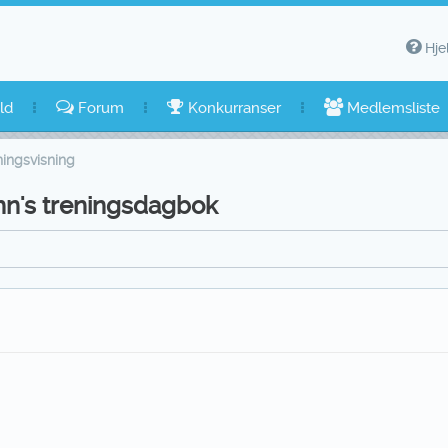
Hje
ld
Forum
Konkurranser
Medlemsliste
ingsvisning
mn's treningsdagbok