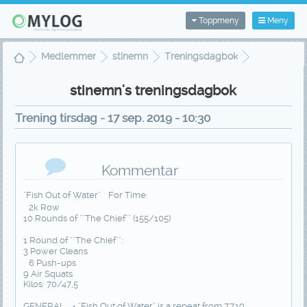
Toppmeny
Meny
Medlemmer
stinemn
Treningsdagbok
Treningsvisning
stinemn's treningsdagbok
Trening tirsdag - 17 sep. 2019 - 10:30
Kommentar
"Fish Out of Water" For Time:
2k Row
10 Rounds of ""The Chief"" (155/105)
1 Round of ""The Chief"":
3 Power Cleans
6 Push-ups
9 Air Squats
Kilos: 70/47,5
GENERAL • "Fish Out of Water" is a repeat from 7.7.19