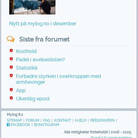
Nytt på mylog.no i desember
Siste fra forumet
Kosthold
Padel i øvelseslisten?
Statistikk
Forbedre styrken i overkroppen med
armhevinger
App
Ukentlig epost
Mylog 8.2
SITEMAP
|
FORUM
|
FAQ
|
KONTAKT
|
HJELP
|
PERSONVERN
|
FACEBOOK
|
INSTAGRAM
Alle rettigheter forbeholdt | 2006 - 2025
Randal Systemutvikling