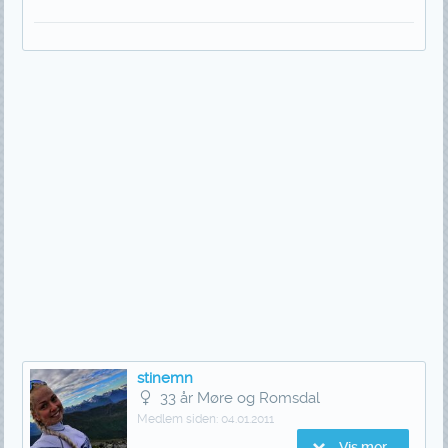
stinemn
33 år Møre og Romsdal
Medlem siden:
04.01.2011
Vis mer