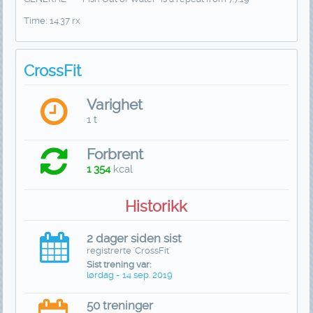
Time: 14.37 rx
CrossFit
Varighet
1 t
Forbrent
1 354
kcal
Historikk
2 dager siden sist
registrerte 'CrossFit'
Sist trening var:
lørdag - 14 sep. 2019
50 treninger