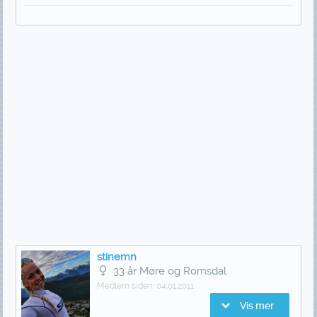
stinemn
33 år Møre og Romsdal
Medlem siden:
04.01.2011
Vis mer