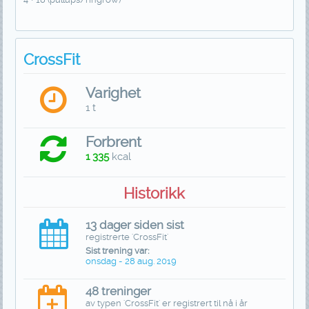
CrossFit
Varighet
1 t
Forbrent
1 335
kcal
Historikk
13 dager siden sist
registrerte 'CrossFit'
Sist trening var:
onsdag - 28 aug. 2019
48 treninger
av typen 'CrossFit' er registrert til nå i år