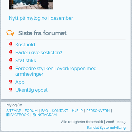
Nytt på mylog.no i desember
Siste fra forumet
Kosthold
Padel i øvelseslisten?
Statistikk
Forbedre styrken i overkroppen med
armhevinger
App
Ukentlig epost
Mylog 8.2
SITEMAP
|
FORUM
|
FAQ
|
KONTAKT
|
HJELP
|
PERSONVERN
|
FACEBOOK
|
INSTAGRAM
Alle rettigheter forbeholdt | 2006 - 2025
Randal Systemutvikling