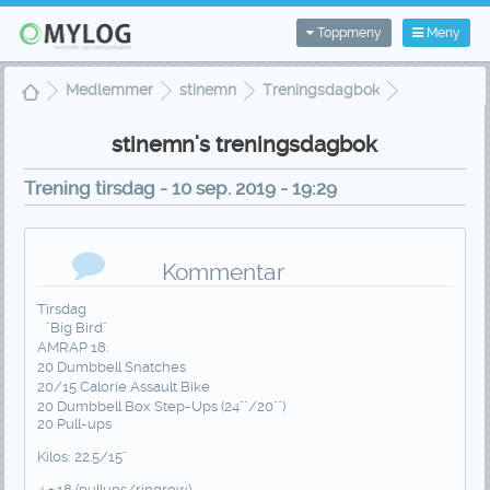
Toppmeny
Meny
Medlemmer
stinemn
Treningsdagbok
Treningsvisning
stinemn's treningsdagbok
Trening tirsdag - 10 sep. 2019 - 19:29
Kommentar
Tirsdag
"Big Bird"
AMRAP 18:
20 Dumbbell Snatches
20/15 Calorie Assault Bike
20 Dumbbell Box Step-Ups (24""/20"")
20 Pull-ups
Kilos: 22.5/15"
4 + 18 (pullups/ringrow)