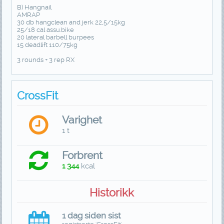
B) Hangnail
AMRAP
30 db hangclean and jerk 22,5/15kg
25/18 cal assu.bike
20 lateral barbell burpees
15 deadlift 110/75kg
3 rounds + 3 rep RX
CrossFit
Varighet
1 t
Forbrent
1 344
kcal
Historikk
1 dag siden sist