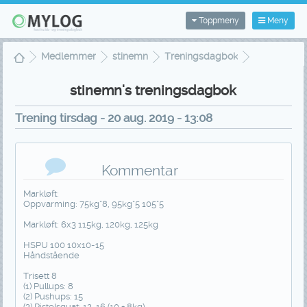
Toppmeny
Meny
Medlemmer
stinemn
Treningsdagbok
Treningsvisning
stinemn's treningsdagbok
Trening tirsdag - 20 aug. 2019 - 13:08
Kommentar
Markløft:
Oppvarming: 75kg*8, 95kg*5 105*5
Markløft: 6x3 115kg, 120kg, 125kg
HSPU 100 10x10-15
Håndstående
Trisett 8
(1) Pullups: 8
(2) Pushups: 15
(3) Pistolsquat: 12-16 (10 + 8kg)