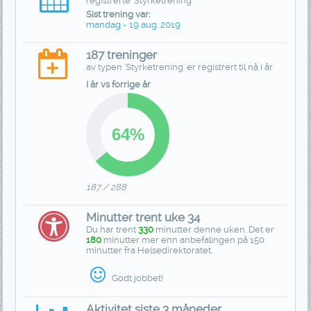
registrerte 'Styrketrening'
Sist trening var:
mandag - 19 aug. 2019
187 treninger
av typen 'Styrketrening' er registrert til nå i år
I år vs forrige år
187 / 288
Minutter trent uke 34
Du har trent
330
minutter denne uken. Det er
180
minutter mer enn anbefalingen på 150
minutter fra Helsedirektoratet.
Godt jobbet!
Aktivitet siste 3 måneder