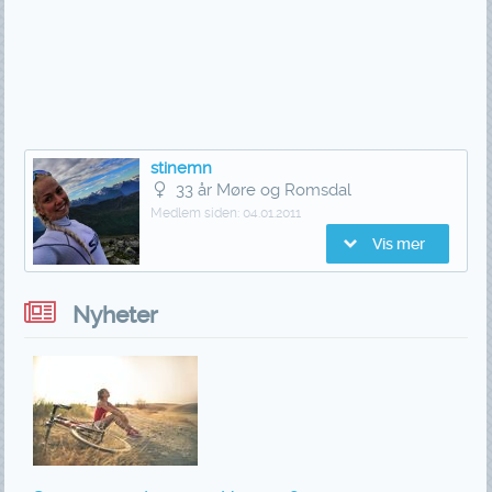
stinemn
33 år Møre og Romsdal
Medlem siden:
04.01.2011
Vis mer
Nyheter