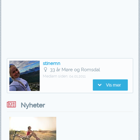
stinemn
33 år Møre og Romsdal
Medlem siden:
04.01.2011
Vis mer
Nyheter