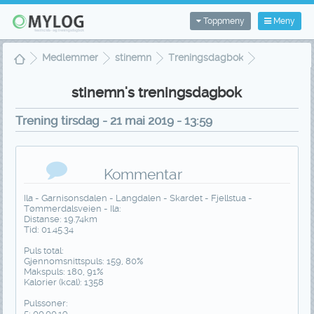
Toppmeny
Meny
Medlemmer
stinemn
Treningsdagbok
Treningsvisning
stinemn's treningsdagbok
Trening tirsdag - 21 mai 2019 - 13:59
Kommentar
Ila - Garnisonsdalen - Langdalen - Skardet - Fjellstua -
Tømmerdalsveien - Ila:
Distanse: 19.74km
Tid: 01.45.34
Puls total:
Gjennomsnittspuls: 159, 80%
Makspuls: 180, 91%
Kalorier (kcal): 1358
Pulssoner:
5: 00.00.19