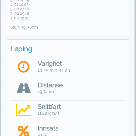
4: 01.10.03
3: 00.27.26
2: 00.05.18
1: 00.02.01
Stigning: 360m
Løping
Varighet
1 t 45 min 34.0 s
Distanse
19,74 km
Snittfart
11,22 km/t
Innsats
91 %